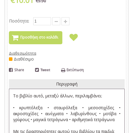
€9.90
Ποσότητα:
Προσθήκη στο καλάθι
Διαθεσιμότητα
Διαθέσιμο
Share
Tweet
Εκτύπωση
Περιγραφή
Το βιβλίο αυτό, μεταξύ άλλων, περιλαμβάνει:
• κρυπτόλεξα • σταυρόλεξα • μεσοστιχίδες •
ακροστιχίδες • αινίγματα • λαβυρίνθους • μοτίβα •
γρίφους • μαγικά τετράγωνα • αριθμητικά τετράγωνα
Με τις δραστηριότητες αυτού του βιβλίου τα παιδιά: