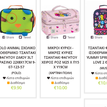
Share
Tweet
Share
Tweet
Share
OLO ANIMAL ΣΧΟΛΙΚΟ
ΜΙΚΡΟΙ ΚΥΡΙΟΙ -
ΤΣΑΝΤΑΚΙ 
ΣΟΘΕΡΜΙΚΟ ΤΣΑΝΤΑΚΙ
ΜΙΚΡΕΣ ΚΥΡΙΕΣ
ΙΣΟΘΕΡΜΙ
ΦΑΓΗΤΟΥ ΩΜΟΥ 3LT
ΤΣΑΝΤΑΚΙ ΦΑΓΗΤΟΥ
YUMMY SPR
ΡΑΣΙΝΟ 22X8X17CM 9-
ΧΕΙΡΟΣ ΡΟΖ Μ25 X Π15
LOVE 2 
07-123-57
X Υ19CM
(
MUS
(
POLO
)
(
ΧΑΡΤΙΝΗ ΠΟΛΗ
)
Λίστα επ
Λίστα επιθυμιών
Λίστα επιθυμιών
Διαθέ
€10.
Διαθέσιμο
Διαθέσιμο
€9.90
€10.00