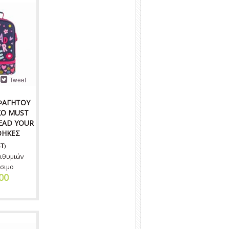
Tweet
ΦΑΓΗΤΟΥ
ΚΟ MUST
EAD YOUR
ΘΗΚΕΣ
T
)
ιθυμιών
σιμο
00