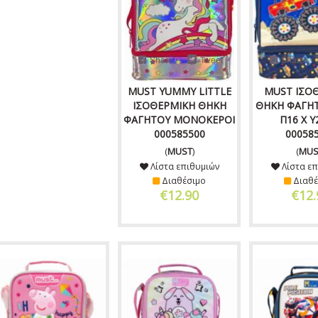
Share
Tweet
Share
MUST YUMMY LITTLE
MUST ΙΣΟ
ΙΣΟΘΕΡΜΙΚΗ ΘΗΚΗ
ΘΗΚΗ ΦΑΓΗΤ
ΦΑΓΗΤΟΥ ΜΟΝΟΚΕΡΟΙ
Π16 X 
000585500
00058
(
MUST
)
(
MUS
Λίστα επιθυμιών
Λίστα επ
Διαθέσιμο
Διαθέ
€12.90
€12.