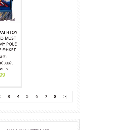
Tweet
ΦΑΓΗΤΟΥ
ΚΟ MUST
MY POLE
2 ΘΗΚΕΣ
ΚΗΣ
)
ιθυμιών
σιμο
99
2
3
4
5
6
7
8
>|