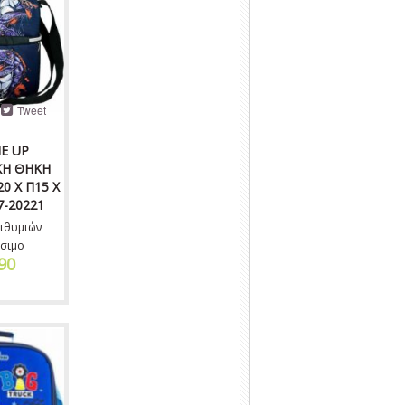
Tweet
E UP
ΚΗ ΘΗΚΗ
0 X Π15 X
7-20221
ιθυμιών
σιμο
90