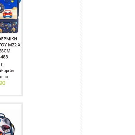
Tweet
ΘΕΡΜΙΚΗ
ΟΥ Μ22 X
Υ28CM
5488
T
)
ιθυμιών
σιμο
90