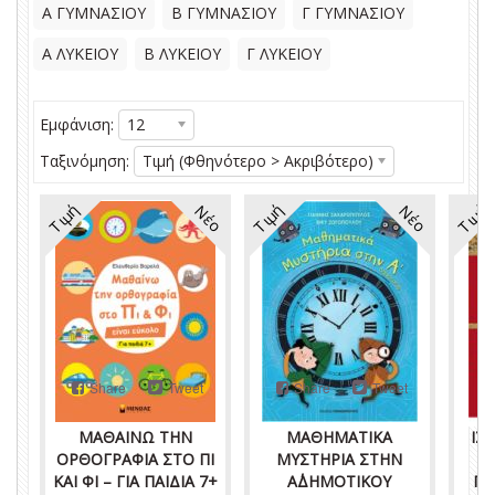
Α ΓΥΜΝΑΣΙΟΥ
Β ΓΥΜΝΑΣΙΟΥ
Γ ΓΥΜΝΑΣΙΟΥ
Α ΛΥΚΕΙΟΥ
Β ΛΥΚΕΙΟΥ
Γ ΛΥΚΕΙΟΥ
Εμφάνιση:
12
Ταξινόμηση:
Τιμή (Φθηνότερο > Ακριβότερο)
Τιμή
Τιμή
Τιμή
Νέο
Νέο
Share
Tweet
Share
Tweet
ΜΑΘΑΙΝΩ ΤΗΝ
ΜΑΘΗΜΑΤΙΚΑ
ΙΣ
ΟΡΘΟΓΡΑΦΙΑ ΣΤΟ ΠΙ
ΜΥΣΤΗΡΙΑ ΣΤΗΝ
Λ
ΚΑΙ ΦΙ – ΓΙΑ ΠΑΙΔΙΑ 7+
Α΄ΔΗΜΟΤΙΚΟΥ
ΠΑ