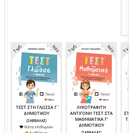
Τιμή
Τιμή
Τιμή
Νέο
Νέο
Share
Tweet
Share
Tweet
ΤΕΣΤ ΣΤΗ ΓΛΩΣΣΑ Γ΄
ΛΥΚΟΤΡΑΦΙΤΗ
ΔΗΜΟΤΙΚΟΥ
ΑΝΤΙΓΟΝΗ ΤΕΣΤ ΣΤΑ
ΣΤΡ
ΜΑΘΗΜΑΤΙΚΑ Γ'
ΤΕΣ
(
ΣΑΒΒΑΛΑΣ
)
ΔΗΜΟΤΙΚΟΥ
Λίστα επιθυμιών
(
ΣΑΒΒΑΛΑΣ
)
Διαθέσιμο