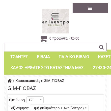
0 προϊόντα - €0.00
ΤΣΑΝΤΕΣ
ΒΙΒΛΙΑ
ΠΑΙΔΙΚΟ ΒΙΒΛΙΟ
ΚΑΣΕΤ
ΚΑΛΩΣ ΗΡΘΑΤΕ ΣΤΟ ΚΑΤΑΣΤΗΜΑ ΜΑΣ
27430-2
»
Κατασκευαστές
»
GIM-ΓΙΟΒΑΣ
Είσοδος
Εγγραφή
GIM-ΓΙΟΒΑΣ
Εμφάνιση:
12
Ταξινόμηση:
Τιμή (Φθηνότερο > Ακριβότερο)