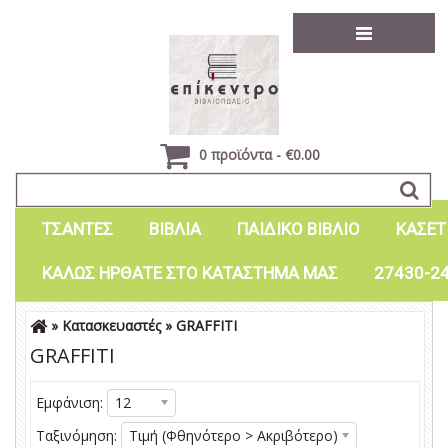
0 προϊόντα - €0.00
ΤΣΑΝΤΕΣ
ΒΙΒΛΙΑ
ΠΑΙΔΙΚΟ ΒΙΒΛΙΟ
ΚΑΣΕΤ
ΚΑΛΩΣ ΗΡΘΑΤΕ ΣΤΟ ΚΑΤΑΣΤΗΜΑ ΜΑΣ
27430-2
»
Κατασκευαστές
»
GRAFFITI
Είσοδος
Εγγραφή
GRAFFITI
Εμφάνιση:
12
Ταξινόμηση:
Τιμή (Φθηνότερο > Ακριβότερο)