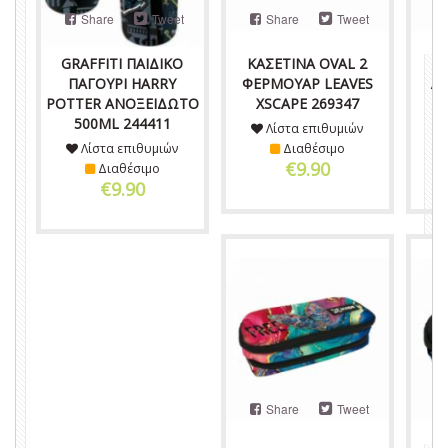
Share
Tweet
Share
Tweet
GRAFFITI ΠΑΙΔΙΚΟ
ΚΑΣΕΤΙΝΑ OVAL 2
Κ
ΠΑΓΟΥΡΙ HARRY
ΦΕΡΜΟΥΑΡ LEAVES
ΛΟ
POTTER ΑΝΟΞΕΙΔΩΤΟ
XSCAPE 269347
500ML 244411
Λίστα επιθυμιών
Λίστα επιθυμιών
Διαθέσιμο
€9.90
Διαθέσιμο
€9.90
Share
Tweet