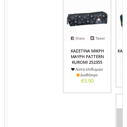
Share
Tweet
ΚΑΣΕΤΙΝΑ ΜΙΚΡΗ
ΚΑΣΕ
ΜΑΥΡΗ PATTERN
KUROMI 252355
Λίστα επιθυμιών
Διαθέσιμο
€5.90