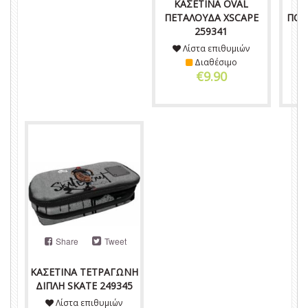
ΚΑΣΕΤΙΝΑ OVAL
Κ
ΠΕΤΑΛΟΥΔΑ XSCAPE
ΠΟΔ
259341
Λίστα επιθυμιών
Διαθέσιμο
€9.90
Share
Tweet
ΚΑΣΕΤΙΝΑ ΤΕΤΡΑΓΩΝΗ
ΔΙΠΛΗ SKATE 249345
Λίστα επιθυμιών