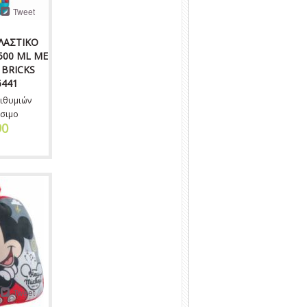
Tweet
ΛΑΣΤΙΚΟ
500 ML ΜΕ
 BRICKS
6441
ιθυμιών
σιμο
90
Tweet