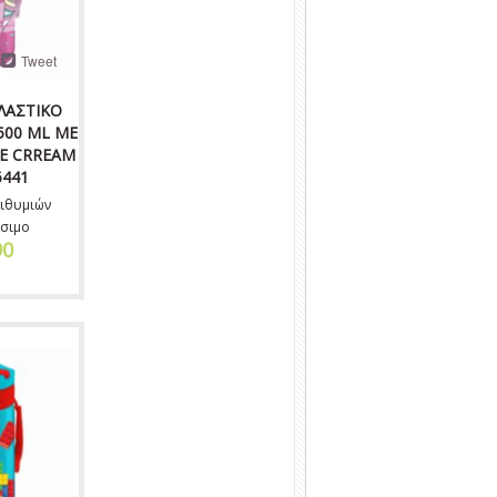
Tweet
ΛΑΣΤΙΚΟ
500 ML ΜΕ
CE CRREAM
6441
ιθυμιών
σιμο
90