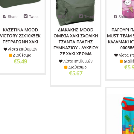
Share
Tweet
Share
Tweet
Share
ΚΑΣΕΤΙΝΑ MOOD
ΔΙΑΚΑΚΗΣ MOOD
ΠΑΓΟΥΡΙ Π
VICTORY 22X10X5ΕΚ
OMEGA ΧΑΚΙ ΣΧΟΛΙΚΗ
MUST TEAM 
ΤΕΤΡΑΓΩΝΗ ΧΑΚΙ
ΤΣΑΝΤΑ ΠΛΑΤΗΣ
ΚΑΛΑΜΑΚΙ I
ΓΥΜΝΑΣΙΟΥ - ΛΥΚΕΙΟΥ
00058
Λίστα επιθυμιών
ΣΕ ΧΑΚΙ ΧΡΩΜΑ
Διαθέσιμο
Λίστα επ
€5.49
Λίστα επιθυμιών
Διαθέ
€5.
Διαθέσιμο
€5.67