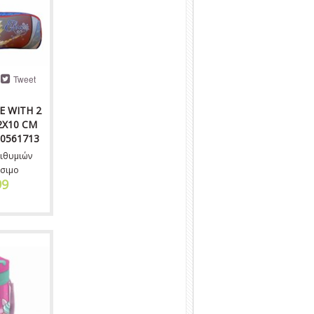
Tweet
E WITH 2
2X10 CM
0561713
ιθυμιών
σιμο
99