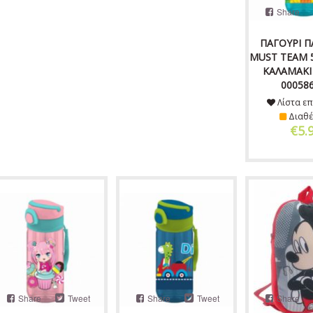
Share
ΠΑΓΟΥΡΙ Π
MUST TEAM 
ΚΑΛΑΜΑΚΙ
00058
Λίστα επ
Διαθέ
€5.
Share
Tweet
Share
Tweet
Share