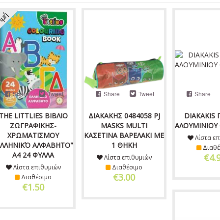
ιμή
Share
Tweet
Share
Tweet
Share
THE LITTLIES ΒΙΒΛΙΟ
ΔΙΑΚΑΚΗΣ 0484058 PJ
DIAKAKIS 
ΖΩΓΡΑΦΙΚΗΣ-
MASKS MULTI
ΑΛΟΥΜΙΝΙΟΥ 
ΧΡΩΜΑΤΙΣΜΟΥ
ΚΑΣΕΤΙΝΑ ΒΑΡΕΛΑΚΙ ΜΕ
Λίστα επ
ΕΛΛΗΝΙΚΌ ΑΛΦΑΒΗΤΟ"
1 ΘΗΚΗ
Διαθέ
Α4 24 ΦΥΛΛΑ
€4.
Λίστα επιθυμιών
Λίστα επιθυμιών
Διαθέσιμο
€3.00
Διαθέσιμο
€1.50