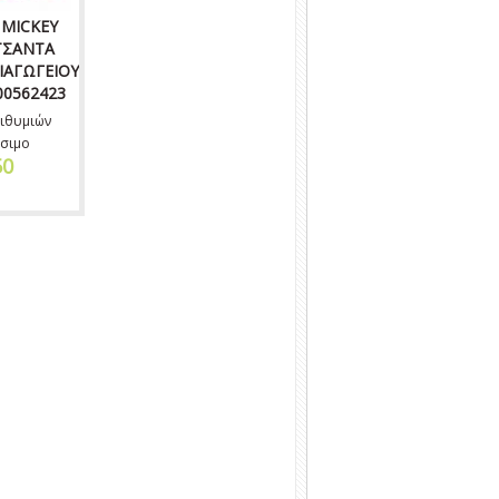
 MICKEY
ΤΣΑΝΤΑ
ΙΑΓΩΓΕΙΟΥ
00562423
ιθυμιών
σιμο
50