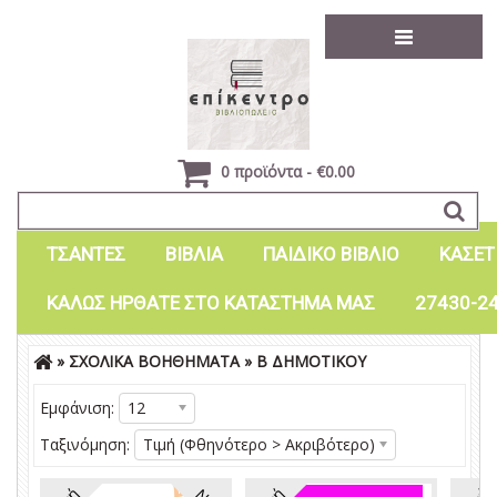
0 προϊόντα - €0.00
ΤΣΑΝΤΕΣ
ΒΙΒΛΙΑ
ΠΑΙΔΙΚΟ ΒΙΒΛΙΟ
ΚΑΣΕΤ
ΚΑΛΩΣ ΗΡΘΑΤΕ ΣΤΟ ΚΑΤΑΣΤΗΜΑ ΜΑΣ
27430-2
»
ΣΧΟΛΙΚΑ ΒΟΗΘΗΜΑΤΑ
»
Β ΔΗΜΟΤΙΚΟΥ
Είσοδος
Εγγραφή
Εμφάνιση:
12
Ταξινόμηση:
Τιμή (Φθηνότερο > Ακριβότερο)