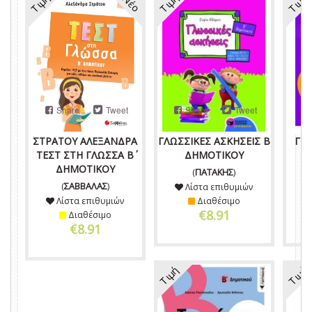
Τιμή
Τιμή
Τιμή
Νέο
Share
Tweet
Share
Tweet
ΣΤΡΑΤΟΥ ΑΛΕΞΑΝΔΡΑ
ΓΛΩΣΣΙΚΕΣ ΑΣΚΗΣΕΙΣ Β΄
ΓΡΑ
ΤΕΣΤ ΣΤΗ ΓΛΩΣΣΑ Β΄
ΔΗΜΟΤΙΚΟΥ
ΔΗΜΟΤΙΚΟΥ
(
ΠΑΤΑΚΗΣ
)
(
ΣΑΒΒΑΛΑΣ
)
Λίστα επιθυμιών
Λίστα επιθυμιών
Διαθέσιμο
€8.91
Διαθέσιμο
€8.91
Τιμή
Τιμή