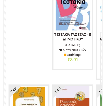
Share
Tweet
ΤΕΣΤΑΚΙΑ ΓΛΩΣΣΑΣ - Β΄
ΔΗΜΟΤΙΚΟΥ
ΑΝΤ
Μ
(
ΠΑΤΑΚΗΣ
)
Λίστα επιθυμιών
Διαθέσιμο
€8.91
Τιμή
Τιμή
Τιμή